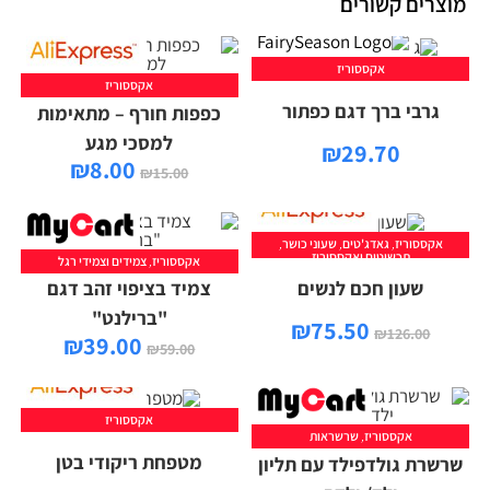
מוצרים קשורים
אקססוריז
אקססוריז
גרבי ברך דגם כפתור
כפפות חורף – מתאימות
למסכי מגע
₪
29.70
₪
8.00
₪
15.00
אקססוריז
,
גאדג'טים
,
שעוני כושר
,
תכשיטים ואקססוריז
אקססוריז
,
צמידים וצמידי רגל
הוספה לסל
שעון חכם לנשים
צמיד בציפוי זהב דגם
"ברילנט"
₪
75.50
₪
126.00
₪
39.00
₪
59.00
אקססוריז
אקססוריז
,
שרשראות
בחר אפשרויות
מטפחת ריקודי בטן
שרשרת גולדפילד עם תליון