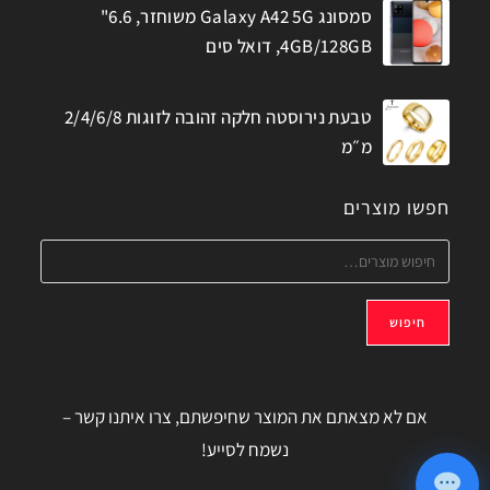
סמסונג Galaxy A42 5G משוחזר, 6.6"
4GB/128GB, דואל סים
טבעת נירוסטה חלקה זהובה לזוגות 2/4/6/8
מ״מ
חפשו מוצרים
חיפוש
אם לא מצאתם את המוצר שחיפשתם, צרו איתנו קשר –
נשמח לסייע!