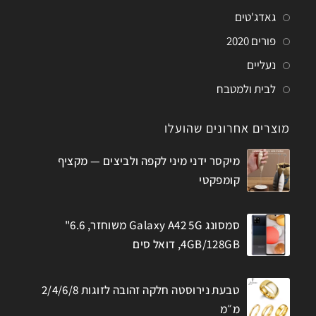
גאדג'טים
פורים 2020
נעליים
לבית ולמטבח
מוצרים אחרונים שהועלו
מיקסר ידני מיני לקפה ולביצים — מקציף
קומפקטי
סמסונג Galaxy A42 5G משוחזר, 6.6"
4GB/128GB, דואל סים
טבעת נירוסטה חלקה זהובה לזוגות 2/4/6/8
מ״מ