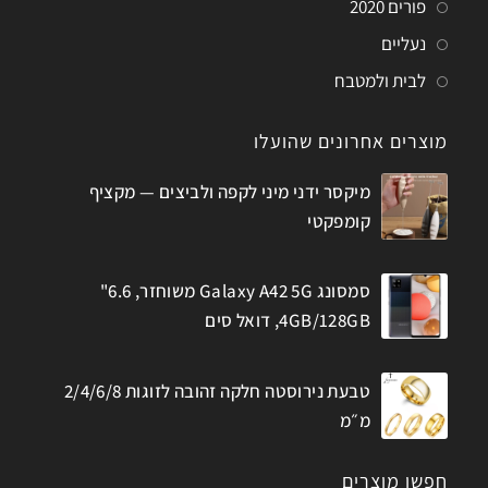
פורים 2020
נעליים
לבית ולמטבח
מוצרים אחרונים שהועלו
מיקסר ידני מיני לקפה ולביצים — מקציף
קומפקטי
סמסונג Galaxy A42 5G משוחזר, 6.6"
4GB/128GB, דואל סים
טבעת נירוסטה חלקה זהובה לזוגות 2/4/6/8
מ״מ
חפשו מוצרים