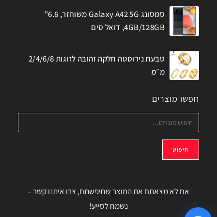
סמסונג Galaxy A42 5G משוחזר, 6.6"
4GB/128GB, דואל סים
טבעת נירוסטה חלקה זהובה לזוגות 2/4/6/8
מ״מ
חפשו מוצרים
חיפוש
אם לא מצאתם את המוצר שחיפשתם, צרו איתנו קשר –
נשמח לסייע!