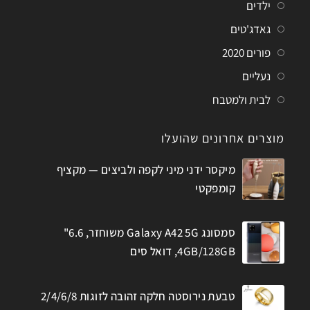
ילדים
גאדג'טים
פורים 2020
נעליים
לבית ולמטבח
מוצרים אחרונים שהועלו
מיקסר ידני מיני לקפה ולביצים — מקציף
קומפקטי
סמסונג Galaxy A42 5G משוחזר, 6.6"
4GB/128GB, דואל סים
טבעת נירוסטה חלקה זהובה לזוגות 2/4/6/8