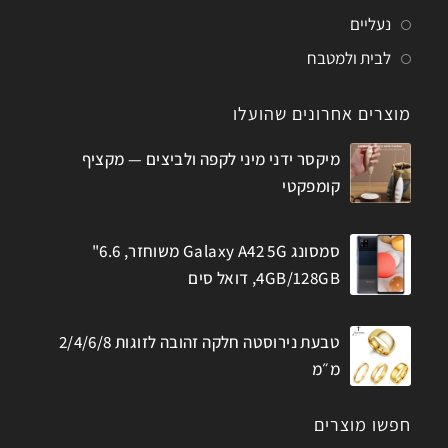
נעליים
לבית ולמטבח
מוצרים אחרונים שהועלו
מיקסר ידני מיני לקפה ולביצים — מקציף
קומפקטי
סמסונג Galaxy A42 5G משוחזר, 6.6"
4GB/128GB, דואל סים
טבעת נירוסטה חלקה זהובה לזוגות 2/4/6/8
מ״מ
חפשו מוצרים