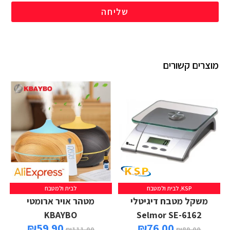
שליחה
מוצרים קשורים
KSP
,
לבית ולמטבח
לבית ולמטבח
משקל מטבח דיגיטלי
מטהר אויר ארומטי
KBAYBO
Selmor SE-6162
₪
59.90
₪
76.00
₪
111.00
₪
89.00