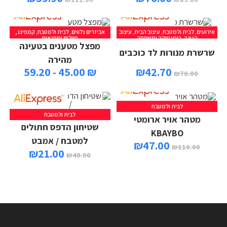
אירועים
,
לבית ולמטבח
,
עיצוב הבית
,
עיצוב
אביזרים נלווים
,
לבית ולמטבח
,
קמפינג,
הגינה
,
רומנטיקה ומשפחה
טיולים ומחנאות
מפצל מטענים בטעינה
שרשרת מנורות לד כוכבים
מהירה
₪ 45.00 - 59.20
₪
42.70
₪
70.00
לבית ולמטבח
לבית ולמטבח
מטהר אויר ארומטי
שטיחון הדפס חתולים
KBAYBO
למטבח / אמבט
₪
47.00
₪
110.00
₪
21.00
₪
40.00