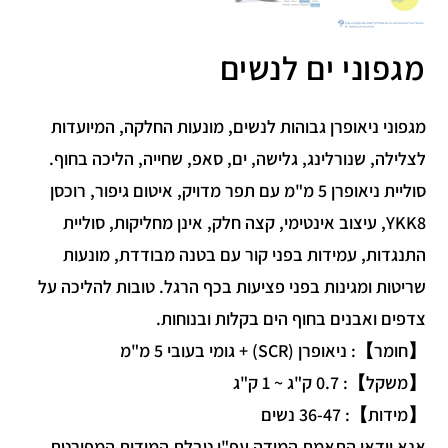
מגפוני ים לנשים
מגפוני ניאופרן גבוהות לנשים, מונעות החלקה, המיועדות
לצלילה, שנורלינג, גלישה, ים, סאפ, שחייה, הליכה בחוף.
סוליית ניאופרן 5 מ"מ עם תפר מדויק, איטום גיפור, רוכסן
YKK8, עיצוב אינטימי, קצה חלק, אינן מחליקות, סוליית
התנגדות, עמידות בפני קור עם בטנה מבודדת, מונעות
שריטות ומגינות בפני פציעות בכף הרגל. טובות להליכה על
צדפים ואבנים בחוף הים בקלות ובנוחות.
【חומר】: ניאופרן (SCR) + גומי בעובי 5 מ"מ
【משקל】: 0.7 ק"ג ~ 1 ק"ג
【מידות】: 36-47 נשים
אנא וודאו התאמת המידה עפ"י טבלת המידות המפורטת