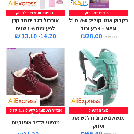
KSP
,
מוצרים לתינוק
בגדי ים בנות
,
מוצרים לתינוק
בקבוק אנטי קוליק 260 מ"ל
אוברול בגד ים חד קרן
MAM – צבע ורוד
לפעוטות 1-6 שנים
14.20- 33.10 ₪
₪
28.00
₪
35.00
מוצרים לתינוק
מוצרי חורף
,
מוצרים לתינוק
,
נעלי ילדים
,
נעליים
מנשא נושם ונוח לנשיאת
מגפוני ילדים אופנתיות
תינוק
₪
66.40
₪
31.20