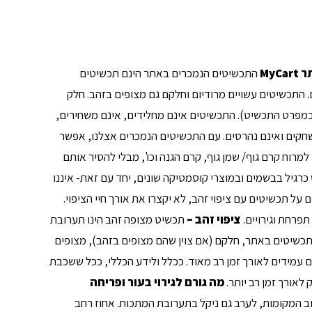
ר
MyCart
התכשיטים הנמכרים באתר הינם תכשיטים
. התכשיטים עשויים מרודיום וחלקם גם מצופים בזהב. חלק
במפרט התכשיט). התכשיטים אינם מחלידים, אינם משחירים,
 נשחקים ואינם נהרסים. עם התכשיטים הנמכרים אצלנו, אפשר
מרוח קרם גוף/ שמן גוף, קרם הגנה וכו', מבלי להסיר אותם
כרגיל בבשמים ובמוצרי קוסמטיקה שונים, יחד עם זאת- איננו
על תכשיטים עם ציפוי זהב, לא יקצרו את אורך חיי הציפוי.
פרחת וגירויים.
ציפוי זהב
–
תכשיט מצופה זהב הינו תערובת
כשיטים באתר, חלקם (אם צוין שהם מצופים בזהב), מצופים
ר בעובי של 3 מיקרון ולכן הם עמידים לאורך זמן רב מאוד. ככלל ולידע הכללי, ככל ששכבת
 לאורך זמן רב יותר.
מה גורם לגירוי בעור ופריחה
רוב המקומות, לערב גם ניקל בתערובת המתכות. אחוז רחב