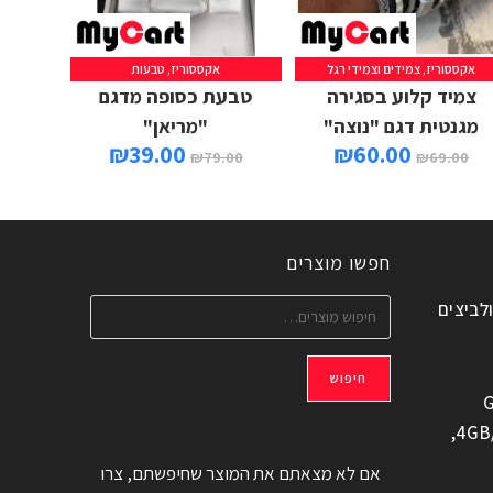
אקססוריז
,
צמידים וצמידי רגל
אקססוריז
,
טבעות
בחר אפשרויות
הוספה לסל
צמיד קלוע בסגירה
טבעת כסופה מדגם
מגנטית דגם "נוצה"
"מריאן"
₪
39.00
₪
60.00
₪
79.00
₪
69.00
חפשו מוצרים
ולביצים
חיפוש
G
משוחזר, 6.6" 4GB/128GB,
אם לא מצאתם את המוצר שחיפשתם, צרו