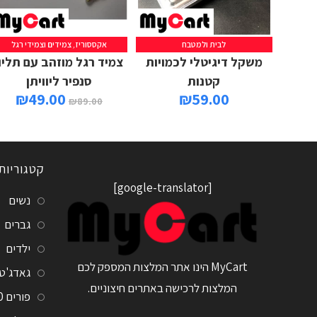
לבית ולמטבח
אקססוריז
,
צמידים וצמידי רגל
מידע נוסף
הוספה לסל
משקל דיגיטלי לכמויות
צמיד רגל מוזהב עם תליון
קטנות
סנפיר ליוויתן
₪
49.00
₪
59.00
₪
89.00
קטגוריות
[google-translator]
נשים
גברים
ילדים
MyCart הינו אתר המלצות המספק לכם
גאדג'ט
המלצות לרכישה באתרים חיצוניים.
פורים 2020