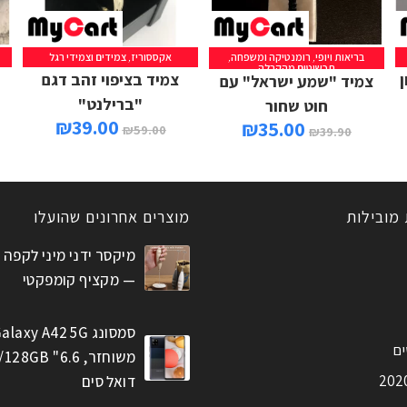
בריאות ויופי
,
רומנטיקה ומשפחה
,
אקססוריז
,
צמידים וצמידי רגל
הוספה לסל
הוספה לסל
תכשיטים מהקבלה
צמיד בציפוי זהב דגם
צמיד "שמע ישראל" עם
"ברילנט"
חוט שחור
₪
39.00
₪
35.00
₪
59.00
₪
39.90
 מובילות
מוצרים אחרונים שהועלו
מיקסר ידני מיני לקפה 
— מקציף קומפקטי
סמסונג alaxy A42 5G
ים
דואל סים