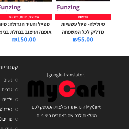
סדנאות
אירועים
,
חוויות
,
סדנאות
טיולילה- טיול עששיות
סטייל והעיר הגדולה: סיור
מדליק לכל המשפחה
אופנה ועיצוב בנחלת בנימי
₪
150.00
₪
55.00
קטגוריות
[google-translator]
נשים
גברים
ילדים
MyCart הינו אתר המלצות המספק לכם
גאדג'ט
המלצות לרכישה באתרים חיצוניים.
פורים 2020
נעליים