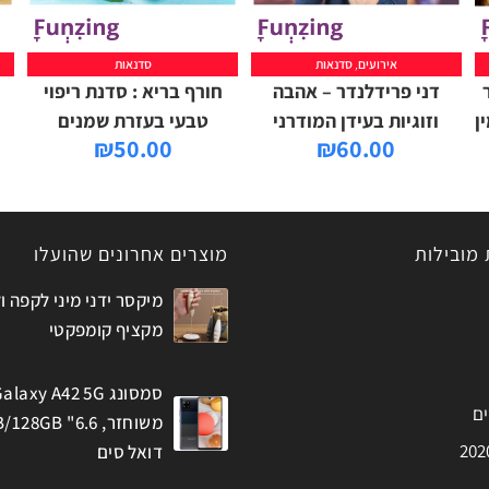
אירועים
,
סדנאות
סדנאות
דני פרידלנדר – אהבה
חורף בריא : סדנת ריפוי
ן
וזוגיות בעידן המודרני
טבעי בעזרת שמנים
₪
50.00
₪
60.00
 מובילות
מוצרים אחרונים שהועלו
מיקסר ידני מיני לקפה ו
מקציף קומפקטי
סמסונג alaxy A42 5G
ים
דואל סים