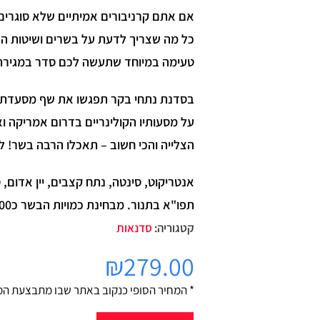
אם אתם קרניבורים אמיתיים שלא סוגרים
כל מה שצריך לדעת על בשרים ושיטות ה
טעימה במיוחד שתעשה לכם סדר במגירת הס
בסדנת נתחי בקר תפגשו את שף מסעדת "
על מסעותיו הקולינריים בדרום אמריקה ו
הצלייה והכי חשוב – תאכלו הרבה בשר! ל
אנטריקוט, סינטה, נתח קצבים, יין אדום
תפו"א בתנור. מבחינת כמויות הבשר כ500 גר' למשתתף (אז לבוא רעבים בבקשה).
קטגוריה:
סדנאות
₪
279.00
* המחיר הסופי כנקוב באתר שבו מתבצעת המ