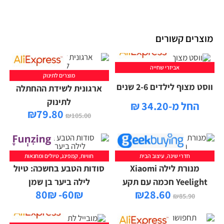
מוצרים קשורים
אביזרי שחייה
מוצרים לתינוק
ווסט מצוף לילדים 2-6 שנים
ארגונית לשידת ההחתלה
לתינוק
החל מ-34.20 ₪
₪
79.80
₪
105.00
חדרי שינה
,
עיצוב הבית
חוויות
,
קמפינג, טיולים ומחנאות
מנורת לילה Xiaomi
סודות הטבע בחשכה: טיול
Yeelight חכמה עם תקע
לילה ביער בן שמן
60₪- 80₪
₪
28.60
₪
85.90