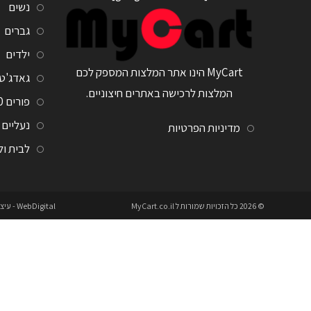
נשים
גברים
ילדים
MyCart הינו אתר המלצות המספק לכם
גאדג'ט
המלצות לרכישה באתרים חיצוניים.
פורים 2020
נעליים
מדיניות הפרטיות
לבית ו
© 2026 כל הזכויות שמורות ל
MyCart.co.il
WebDigital
- עיצ