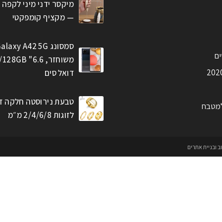
מיקסר ידני מיני לקפה 
— מקציף קומפקטי
סמסונג alaxy A42 5G
ים
דואל סים
טבעת נירוסטה חלקה ז
למטבח
לזוגות 2/4/6/8 מ״מ
וב ובניית אתרים