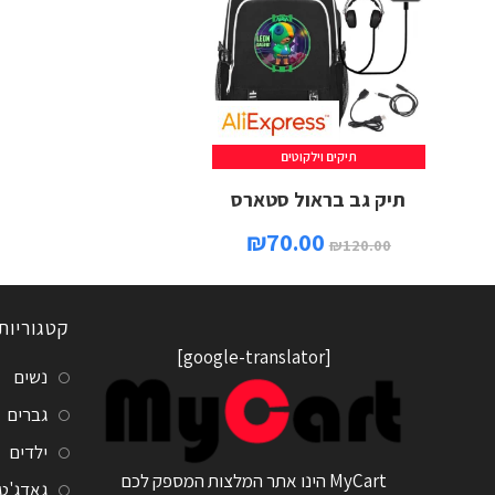
תיקים וילקוטים
תיק גב בראול סטארס
₪
70.00
₪
120.00
קטגוריות
[google-translator]
נשים
גברים
ילדים
MyCart הינו אתר המלצות המספק לכם
גאדג'ט