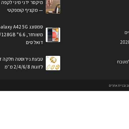
מיקסר ידני מיני לקפה 
— מקציף קומפקטי
סמסונג alaxy A42 5G
ים
דואל סים
טבעת נירוסטה חלקה ז
למטבח
לזוגות 2/4/6/8 מ״מ
וב ובניית אתרים