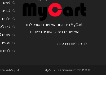
נשים
גברים
ילדים
MyCart הינו אתר המלצות המספק לכם
גאדג'ט
המלצות לרכישה באתרים חיצוניים.
פורים 2020
נעליים
מדיניות הפרטיות
לבית ו
© 2026 כל הזכויות שמורות ל
MyCart.co.il
WebDigital
- עיצ