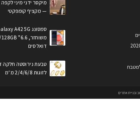
מיקסר ידני מיני לקפה 
— מקציף קומפקטי
סמסונג alaxy A42 5G
ים
דואל סים
טבעת נירוסטה חלקה ז
למטבח
לזוגות 2/4/6/8 מ״מ
וב ובניית אתרים