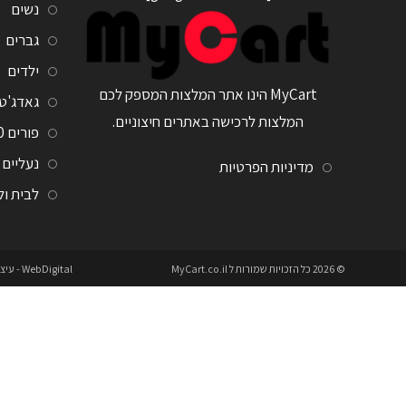
נשים
גברים
ילדים
MyCart הינו אתר המלצות המספק לכם
גאדג'ט
המלצות לרכישה באתרים חיצוניים.
פורים 2020
נעליים
מדיניות הפרטיות
לבית ו
© 2026 כל הזכויות שמורות ל
MyCart.co.il
WebDigital
- עיצ