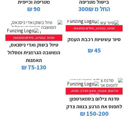
בישול מטריפה
מטריפה וכייפית
החל מ 300₪
90 ₪
חוויות
,
קמפינג, טיולים ומחנאות
חוויות
,
קמפינג, טיולים ומחנאות
סיור עששיות רכבת העמק
טיול בשוק ואדי ניסנאס,
45 ₪
המושבה הגרמנית ומסלול
האמנות
75-130 ₪
אירועים
,
אמנות, עיצוב ויצירה
,
חוויות
,
סדנאות
סדנת צילום בסמארטפון:
לתפוס את הרגע בנווה צדק
150-200 ₪