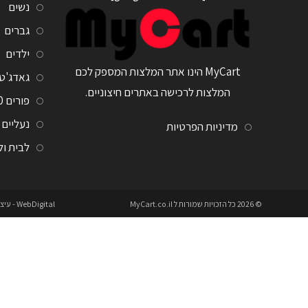
נשים
גברים
ילדים
MyCart הינו אתר המלצות המספק לכם
גאדג'ט
המלצות לרכישה באתרים חיצוניים.
פורים 2020
נעליים
מדיניות הפרטיות
לבית ו
© 2026 כל הזכויות שמורות ל
MyCart.co.il
WebDigital
- עיצ