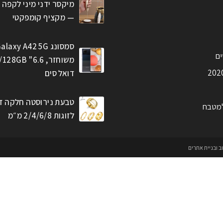
מיקסר ידני מיני לקפה 
— מקציף קומפקטי
סמסונג alaxy A42 5G
ים
דואל סים
טבעת נירוסטה חלקה ז
למטבח
לזוגות 2/4/6/8 מ״מ
וב ובניית אתרים