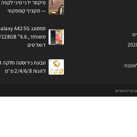
מיקסר ידני מיני לקפה 
— מקציף קומפקטי
סמסונג alaxy A42 5G
ים
דואל סים
טבעת נירוסטה חלקה ז
למטבח
לזוגות 2/4/6/8 מ״מ
וב ובניית אתרים