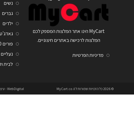
נשים
גברים
ילדים
MyCart הינו אתר המלצות המספק לכם
גאדג'ט
המלצות לרכישה באתרים חיצוניים.
פורים 2020
נעליים
מדיניות הפרטיות
לבית ו
© 2026 כל הזכויות שמורות ל
MyCart.co.il
WebDigital
- עיצ