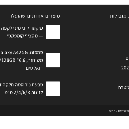
 מובילות
מוצרים אחרונים שהועלו
מיקסר ידני מיני לקפה 
— מקציף קומפקטי
סמסונג alaxy A42 5G
ם
דואל סים
טבעת נירוסטה חלקה ז
מטבח
לזוגות 2/4/6/8 מ״מ
וב ובניית אתרים