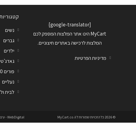
קטגוריות
[google-translator]
נשים
MyCart הינו אתר המלצות המספק לכם
גברים
המלצות לרכישה באתרים חיצוניים.
ילדים
מדיניות הפרטיות
גאדג'טי
פורים 2020
נעליים
לבית ול
© 2026 כל הזכויות שמורות ל
MyCart.co.il
WebDigital
- עיצ