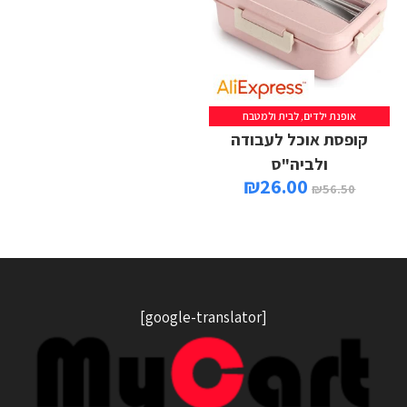
אופנת ילדים
,
לבית ולמטבח
קופסת אוכל לעבודה
ולביה"ס
₪
26.00
₪
56.50
[google-translator]