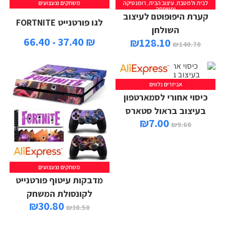
לבית ולמטבח
,
עיצוב הבית
,
רומנטיקה
משחקים וצעצועים
ומשפחה
קערת היפופוטם לעיצוב
לגו פורטנייט FORTNITE
השולחן
₪ 37.40 - 66.40
₪
128.10
₪
140.70
אביזרים נלווים
כיסוי אחורי לסמארטפון
בעיצוב בראול סטארס
₪
7.00
₪
9.60
משחקים וצעצועים
מדבקות עיטוף פורטנייט
לקונסולת המשחק
₪
30.80
₪
38.50