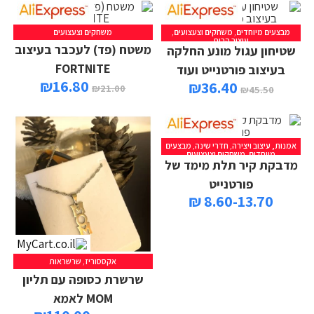
מבצעים מיוחדים
,
משחקים וצעצועים
,
משחקים וצעצועים
עיצוב הבית
משטח (פד) לעכבר בעיצוב
שטיחון עגול מונע החלקה
FORTNITE
בעיצוב פורטנייט ועוד
₪
16.80
₪
36.40
₪
21.00
₪
45.50
אמנות, עיצוב ויצירה
,
חדרי שינה
,
מבצעים
מיוחדים
,
משחקים וצעצועים
מדבקת קיר תלת מימד של
פורטנייט
8.60-13.70 ₪
אקססוריז
,
שרשראות
הוספה לסל
שרשרת כסופה עם תליון
MOM לאמא