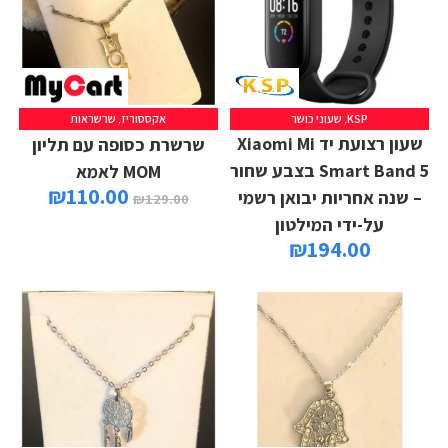
KSP
,
שעוני כושר
אקססוריז
,
שרשראות
הוספה לסל
שעון רצועת יד Xiaomi Mi
שרשרת כסופה עם תליון
Smart Band 5 בצבע שחור
MOM לאמא
₪
110.00
– שנה אחריות יבואן רשמי
₪
129.00
על-ידי המילטון
₪
194.00