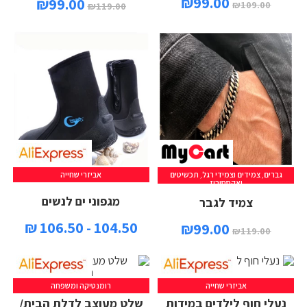
₪
99.00
₪
99.00
₪
109.00
₪
119.00
גברים
,
צמידים וצמידי רגל
,
תכשיטים
אביזרי שחייה
הוספה לסל
ואקססוריז
מגפוני ים לנשים
צמיד לגבר
104.50 - 106.50 ₪
₪
99.00
₪
119.00
אביזרי שחייה
רומנטיקה ומשפחה
נעלי חוף לילדים במידות
שלט מעוצב לדלת הבית/