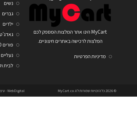
נשים
גברים
ילדים
MyCart הינו אתר המלצות המספק לכם
גאדג'ט
המלצות לרכישה באתרים חיצוניים.
פורים 2020
נעליים
מדיניות הפרטיות
לבית ו
© 2026 כל הזכויות שמורות ל
MyCart.co.il
WebDigital
- עיצ