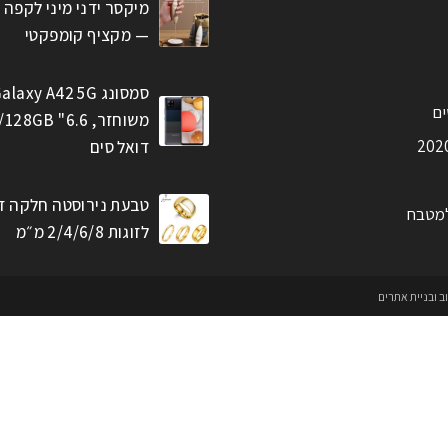
מיקסר ידני מיני לקפה 
— מקציף קומפקטי
סמסונג alaxy A42 5G
ים
דואל סים
טבעת נירוסטה חלקה ז
למטבח
לזוגות 2/4/6/8 מ״מ
וב ובניית אתרים