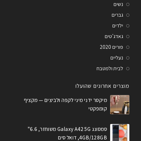
נשים
גברים
ילדים
גאדג'טים
פורים 2020
נעליים
לבית ולמטבח
מוצרים אחרונים שהועלו
מיקסר ידני מיני לקפה ולביצים — מקציף
קומפקטי
סמסונג Galaxy A42 5G משוחזר, 6.6"
4GB/128GB, דואל סים