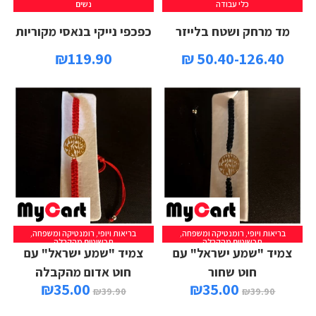
כלי עבודה
נשים
מד מרחק ושטח בלייזר
כפכפי נייקי בנאסי מקוריות
₪
119.90
50.40-126.40 ₪
בריאות ויופי
,
רומנטיקה ומשפחה
,
בריאות ויופי
,
רומנטיקה ומשפחה
,
הוספה לסל
הוספה לסל
תכשיטים מהקבלה
תכשיטים מהקבלה
צמיד "שמע ישראל" עם
צמיד "שמע ישראל" עם
חוט שחור
חוט אדום מהקבלה
₪
35.00
₪
35.00
₪
39.90
₪
39.90