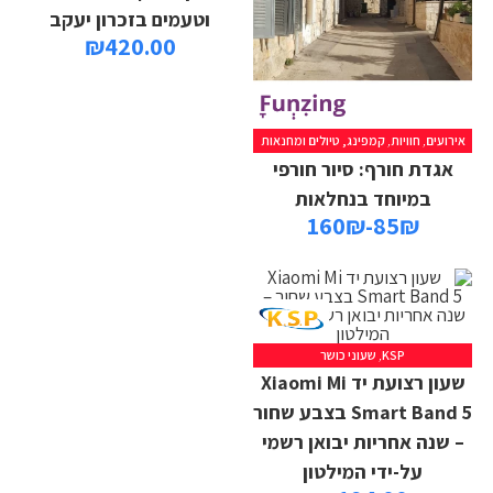
וטעמים בזכרון יעקב
₪
420.00
אירועים
,
חוויות
,
קמפינג, טיולים ומחנאות
אגדת חורף: סיור חורפי
במיוחד בנחלאות
85₪-160₪
KSP
,
שעוני כושר
שעון רצועת יד Xiaomi Mi
Smart Band 5 בצבע שחור
– שנה אחריות יבואן רשמי
על-ידי המילטון