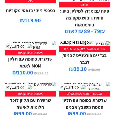
נשים
חוויות
כפכפי נייקי בנאסי מקוריות
פסח עם מרוץ למיליון ביפו:
חווית גיבוש מקפיצה
₪
119.90
בסימטאות
79₪ - 89 ₪ לאדם
בגדי ים בנים
,
בגדי ים גברים
,
בגדי ים
מידות גדולות
אקססוריז
,
שרשראות
בגדי ים פורטנייט לבנים/
הוספה לסל
שרשרת כסופה עם תליון
לגבר
MOM לאמא
₪
39.10
₪
48.90
₪
110.00
₪
129.00
אקססוריז
,
תכשיטים מהקבלה
אקססוריז
,
שרשראות
הוספה לסל
הוספה לסל
שרשרת כסופה עם תליון
שרשרת עם תליון לוכד
חמסה משובץ אבנים
חלומות לאישה
₪
99.00
₪
99.00
₪
109.00
₪
119.00