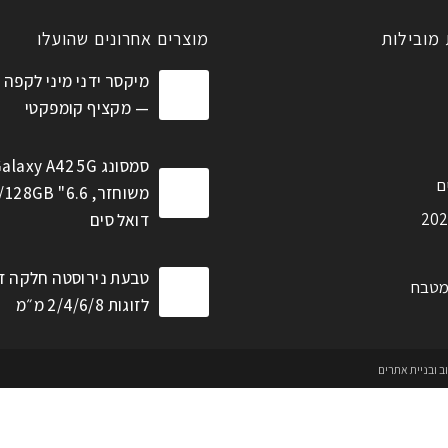
 מובילות
מוצרים אחרונים שהועלו
מיקסר ידני מיני לקפה 
— מקציף קומפקטי
סמסונג alaxy A42 5G
ם
דואל סים
טבעת נירוסטה חלקה ז
מטבח
לזוגות 2/4/6/8 מ״מ
וב ובניית אתרים