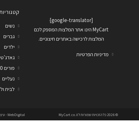
קטגוריות
[google-translator]
נשים
MyCart הינו אתר המלצות המספק לכם
גברים
המלצות לרכישה באתרים חיצוניים.
ילדים
מדיניות הפרטיות
גאדג'טי
פורים 2020
נעליים
לבית ול
© 2026 כל הזכויות שמורות ל
MyCart.co.il
WebDigital
- עיצ