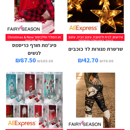
אירועים
,
לבית ולמטבח
,
עיצוב הבית
,
עיצוב
חג המולד וסילבסטר Christmas & New
הגינה
,
רומנטיקה ומשפחה
Year
,
פיג'מות
פיג'מת חורף כריסמס
שרשרת מנורות לד כוכבים
לנשים
₪
87.50
₪
42.70
₪
103.20
₪
70.00