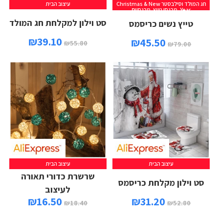
חג המולד וסילבסטר Christmas & New
עיצוב הבית
Year
,
מכנסי טייץ
,
מכנסיים
סט וילון למקלחת חג המולד
טייץ נשים כריסמס
₪
39.10
₪
45.50
₪
55.80
₪
79.00
עיצוב הבית
עיצוב הבית
שרשרת כדורי תאורה
סט וילון מקלחת כריסמס
לעיצוב
₪
16.50
₪
31.20
₪
18.40
₪
52.80