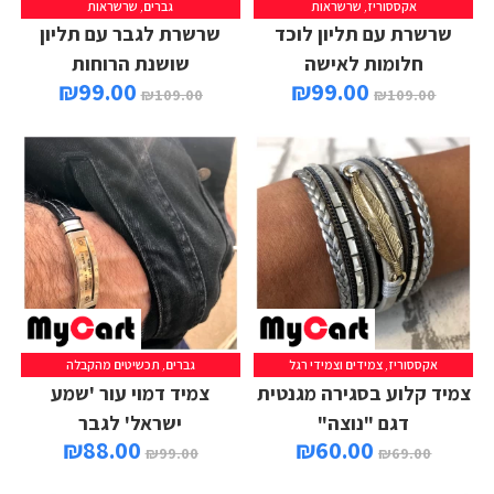
אקססוריז
,
שרשראות
גברים
,
שרשראות
הוספה לסל
מידע נוסף
שרשרת עם תליון לוכד
שרשרת לגבר עם תליון
חלומות לאישה
שושנת הרוחות
₪
99.00
₪
99.00
₪
109.00
₪
109.00
אקססוריז
,
צמידים וצמידי רגל
גברים
,
תכשיטים מהקבלה
בחר אפשרויות
הוספה לסל
צמיד קלוע בסגירה מגנטית
צמיד דמוי עור 'שמע
דגם "נוצה"
ישראל' לגבר
₪
88.00
₪
60.00
₪
99.00
₪
69.00