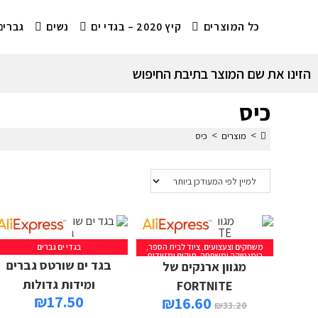
כל המוצרים
קיץ 2020 – בגדי ים
נשים
גברים
הזינו את שם המוצר בתיבת החיפוש
כיס
>
>
מוצרים
כיס
משחקים וצעצועים
,
ציוד לבית הספר
,
בגדי ים גברים
רומנטיקה ומשפחה
,
תיקים ומזוודות
בגד ים שורטס גברים
מגוון ארנקים של
ומידות גדולות
FORTNITE
₪
17.50
₪
16.60
₪
33.20