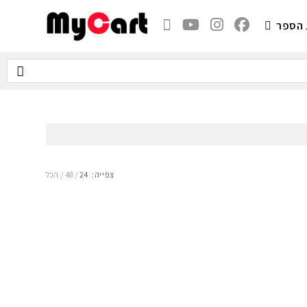
 הספר
צפייה:
24
48
הכל