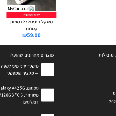
לבית ולמטבח
מידע נוסף
משקל דיגיטלי לכמויות
קטנות
₪
59.00
 מובילות
מוצרים אחרונים שהועלו
מיקסר ידני מיני לקפה 
— מקציף קומפקטי
סמסונג alaxy A42 5G
ם
דואל סים