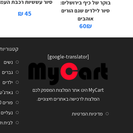
סיור עששיות רכבת העמ
בוקר של כיף בירושלים:
סיור לילדים שגם הורים
45 ₪
אוהבים
60₪
קטגוריות
[google-translator]
נשים
גברים
ילדים
MyCart הינו אתר המלצות המספק לכם
גאדג'ט
המלצות לרכישה באתרים חיצוניים.
פורים 2020
נעליים
מדיניות הפרטיות
לבית ו