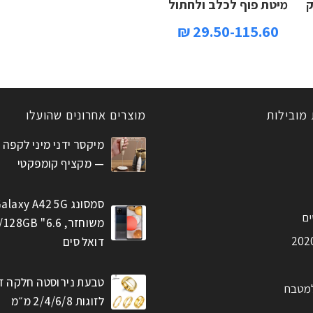
ק
מיטת פוף לכלב ולחתול
29.50-115.60 ₪
 מובילות
מוצרים אחרונים שהועלו
מיקסר ידני מיני לקפה 
— מקציף קומפקטי
סמסונג alaxy A42 5G
ים
דואל סים
טבעת נירוסטה חלקה ז
למטבח
לזוגות 2/4/6/8 מ״מ