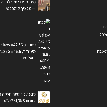
מיקסר ידני מיני לקפה 
— מקציף קומפקטי
ים
סמסונג alaxy A42 5G
למטבח
דואל סים
טבעת נירוסטה חלקה ז
לזוגות 2/4/6/8 מ״מ