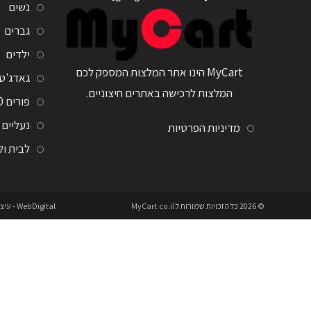
נשים
גברים
ילדים
MyCart הינו אתר המלצות המספק לכם
גאדג'ט
המלצות לרכישה באתרים חיצוניים.
פורים 2020
נעליים
מדיניות הפרטיות
לבית ו
© 2026 כל הזכויות שמורות ל
MyCart.co.il
WebDigital
- עיצ