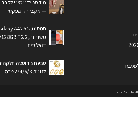
מיקסר ידני מיני לקפה 
— מקציף קומפקטי
סמסונג alaxy A42 5G
ים
דואל סים
טבעת נירוסטה חלקה ז
למטבח
לזוגות 2/4/6/8 מ״מ
וב ובניית אתרים