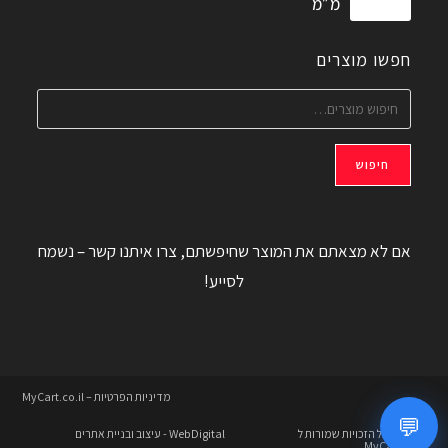
מ״מ
חפשו מוצרים
חיפוש
אם לא מצאתם את המוצר שחיפשתם, צרו איתנו קשר – נשמח
לסייע!
מדיניות הפרטיות – MyCart.co.il
💬
© 2026 כל הזכויות שמורות ל
WebDigital
- עיצוב ובניית אתרים
MyCart.co.il