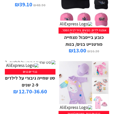
₪
39.10
₪
48.90
אופנת ילדים
,
כובעים
,
ציוד לבית הספר
,
קמפינג, טיולים ומחנאות
כובע בייסבול מצחייה
פורטנייט בנים/ בנות
₪
13.00
₪
16.30
בגדי ים בנים
סט שחייה גיבורי על לילדים
2-9 שנים
12.70-36.60 ₪
בגדי ים בנות
,
מוצרים לתינוק