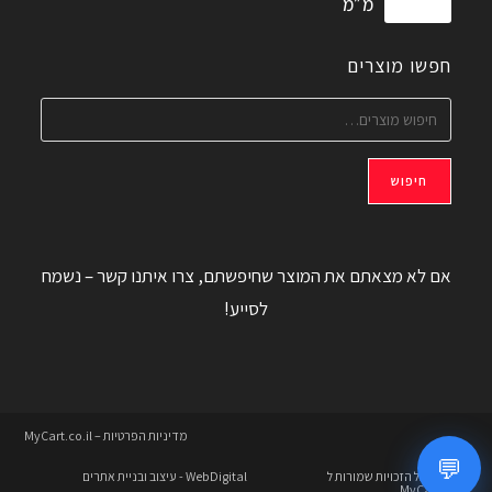
מ״מ
חפשו מוצרים
חיפוש
אם לא מצאתם את המוצר שחיפשתם, צרו איתנו קשר – נשמח
לסייע!
מדיניות הפרטיות – MyCart.co.il
💬
© 2026 כל הזכויות שמורות ל
WebDigital
- עיצוב ובניית אתרים
MyCart.co.il