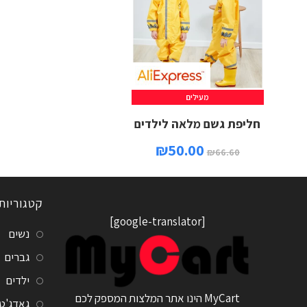
מעילים
חליפת גשם מלאה לילדים
₪
50.00
₪
66.60
קטגוריות
[google-translator]
נשים
גברים
ילדים
MyCart הינו אתר המלצות המספק לכם
גאדג'ט