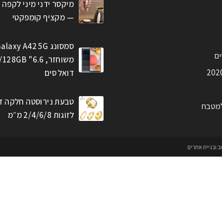
מיקסר ידני מיני לקפה 
— מקציף קומפקטי
סמסונג alaxy A42 5G
ים
דואל סים
טבעת נירוסטה חלקה ז
למטבח
לזוגות 2/4/6/8 מ״מ
וב ובניית אתרים