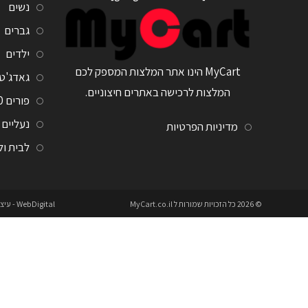
נשים
גברים
ילדים
MyCart הינו אתר המלצות המספק לכם
גאדג'ט
המלצות לרכישה באתרים חיצוניים.
פורים 2020
נעליים
מדיניות הפרטיות
לבית ו
© 2026 כל הזכויות שמורות ל
MyCart.co.il
WebDigital
- עיצ