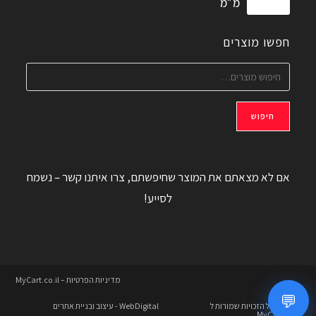
מ״מ
חפשו מוצרים
חיפוש
אם לא מצאתם את המוצר שחיפשתם, צרו איתנו קשר – נשמח
לסייע!
מדיניות הפרטיות – MyCart.co.il
💬
© 2026 כל הזכויות שמורות ל
WebDigital
- עיצוב ובניית אתרים
MyCart.co.il