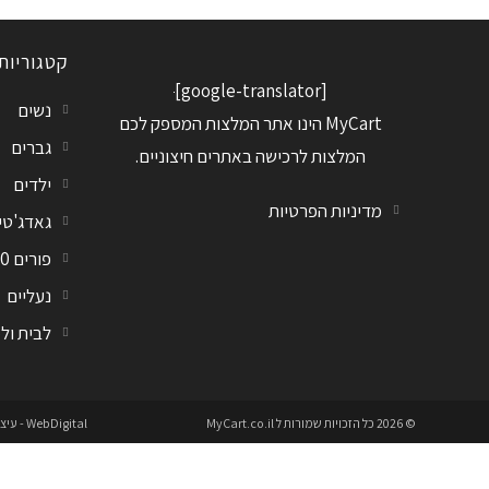
קטגוריות
[google-translator]
נשים
MyCart הינו אתר המלצות המספק לכם
גברים
המלצות לרכישה באתרים חיצוניים.
ילדים
מדיניות הפרטיות
גאדג'טי
פורים 2020
נעליים
לבית ול
© 2026 כל הזכויות שמורות ל
MyCart.co.il
WebDigital
- עיצ