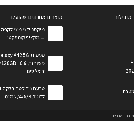
 מובילות
מוצרים אחרונים שהועלו
מיקסר ידני מיני לקפה 
— מקציף קומפקטי
סמסונג alaxy A42 5G
ם
דואל סים
טבעת נירוסטה חלקה ז
מטבח
לזוגות 2/4/6/8 מ״מ
וב ובניית אתרים