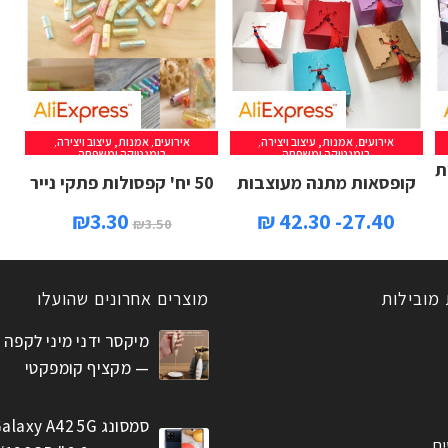
אירועים
,
אמנות, עיצוב ויצירה
,
אירועים
,
אמנות, עיצוב ויצירה
,
רומנטיקה ומשפחה
רומנטיקה ומשפחה
ת
קופסאות מתנה מעוצבות
50 יח' קפסולות פתקי נייר
₪
3.30
27.40- 42.30 ₪
₪
3.50
 מובילות
מוצרים אחרונים שהועלו
מיקסר ידני מיני לקפה 
— מקציף קומפקטי
סמסונג alaxy A42 5G
ים