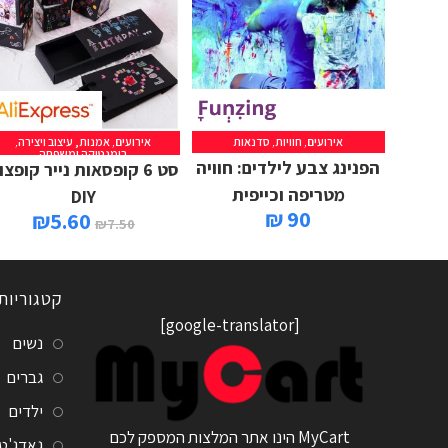
אירועים
,
חוויות
,
סדנאות
אירועים
,
אמנות, עיצוב ויצירה
,
רומנטיקה ומשפחה
הפנינג צבע לילדים: חוויה
סט 6 קופסאות נייר קופצו
מטריפה וכייפית
DIY
90 ₪
₪
5.60
₪
7.50
קטגוריות
[google-translator]
נשים
גברים
ילדים
MyCart הינו אתר המלצות המספק לכם
גאדג'ט