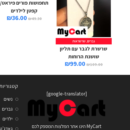
תחפושות פורים פיראט/
קפטן לילדים
₪
36.00
₪
49.30
גברים
,
שרשראות
מידע נוסף
שרשרת לגבר עם תליון
שושנת הרוחות
₪
99.00
₪
109.00
קטגוריות
[google-translator]
נשים
גברים
ילדים
MyCart הינו אתר המלצות המספק לכם
גאדג'ט