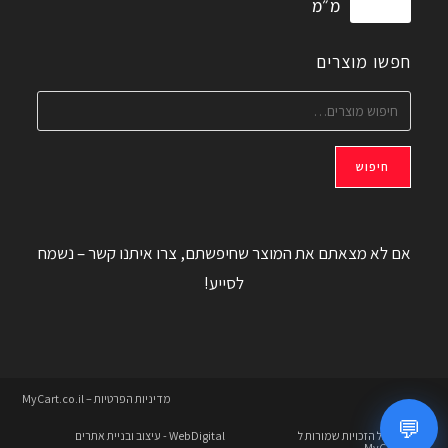
מ״מ
חפשו מוצרים
חיפוש
אם לא מצאתם את המוצר שחיפשתם, צרו איתנו קשר – נשמח
לסייע!
מדיניות הפרטיות – MyCart.co.il
💬
© 2026 כל הזכויות שמורות ל
WebDigital
- עיצוב ובניית אתרים
MyCart.co.il