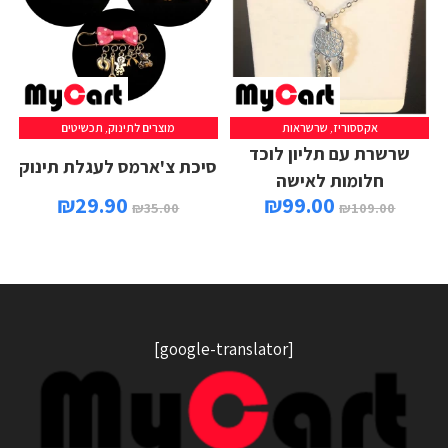
אקססוריז
,
שרשראות
מוצרים לתינוק
,
תכשיטים
הוספה לסל
בחר אפשרויות
שרשרת עם תליון לוכד
סיכת צ'ארמס לעגלת תינוק
חלומות לאישה
₪
29.90
₪
99.00
₪
35.00
₪
109.00
[google-translator]