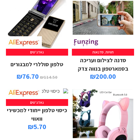
חוויות
,
סדנאות
גאדג'טים
סדנה לצילום ועריכה
טלפון סוללרי למבגורים
בסמארטפון בנווה צדק
₪
76.70
₪
200.00
₪
114.50
גאדג'טים
כיסוי טלפון ייחודי למכשירי
וואווי
₪
5.70