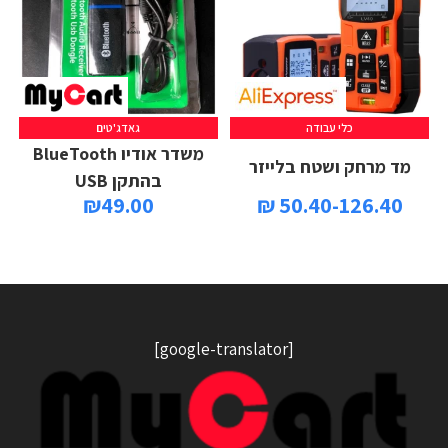
כלי עבודה
גאדג'טים
הוספה לסל
משדר אודיו BlueTooth
מד מרחק ושטח בלייזר
בהתקן USB
₪
49.00
50.40-126.40 ₪
[google-translator]