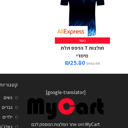
ביגוד
חולצות T הדפס תלת
מימדי
₪
25.80
₪
42.00
קטגוריות
[google-translator]
נשים
גברים
ילדים
MyCart הינו אתר המלצות המספק לכם
גאדג'ט