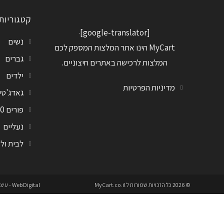
קטגוריות
[google-translator]
נשים
MyCart הינו אתר המלצות המספק לכם
גברים
המלצות לרכישה באתרים חיצוניים.
ילדים
מדיניות הפרטיות
גאדג'טי
פורים 2020
נעליים
לבית ול
© 2026 כל הזכויות שמורות ל
MyCart.co.il
WebDigital
- עיצ