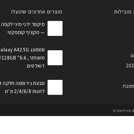
 מובילות
מוצרים אחרונים שהועלו
מיקסר ידני מיני לקפה 
— מקציף קומפקטי
סמסונג alaxy A42 5G
ם
דואל סים
טבעת נירוסטה חלקה ז
מטבח
לזוגות 2/4/6/8 מ״מ
וב ובניית אתרים