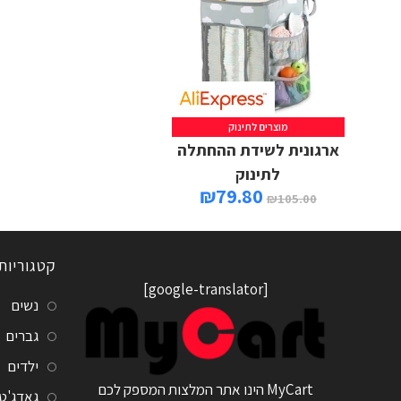
מוצרים לתינוק
ארגונית לשידת ההחתלה
לתינוק
₪
79.80
₪
105.00
קטגוריות
[google-translator]
נשים
גברים
ילדים
MyCart הינו אתר המלצות המספק לכם
גאדג'ט